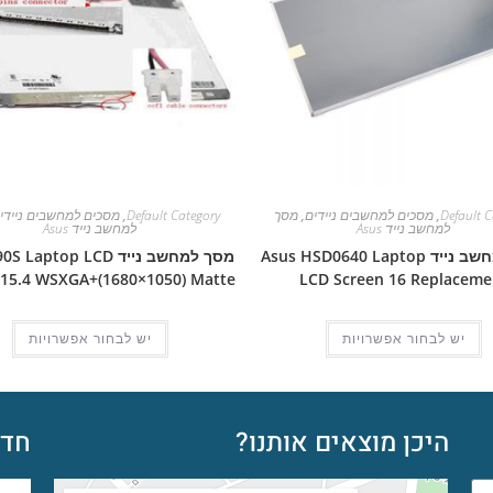
Default C
,
מסכים למחשבים ניידים
,
מסך
Default Category
,
מסכים למחשבים ניידי
למחשב נייד Asus
למחשב נייד Asus
מסך למחשב נייד Asus HSD0640 Laptop
מסך למחשב נייד aptop LCD
 15.4 WSXGA+(1680×1050) Matte
LCD Screen 16 Replaceme
יש לבחור אפשרויות
יש לבחור אפשרויות
היכן מוצאים אותנו?
חדש