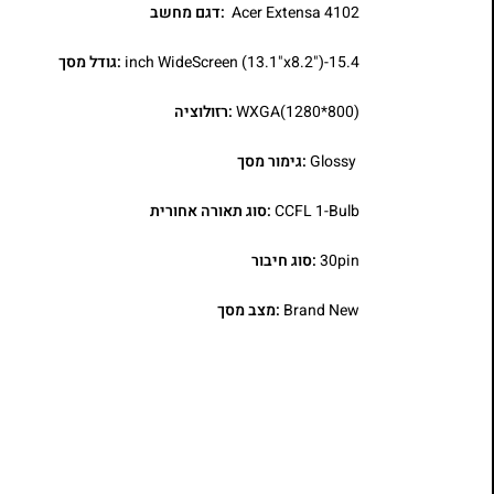
Acer Extensa 4102
:דגם מחשב
15.4-inch WideScreen (13.1"x8.2")
:גודל מסך
WXGA(1280*800)
:רזולוציה
Glossy
:גימור מסך
CCFL 1-Bulb
:סוג תאורה אחורית
30pin
:סוג חיבור
Brand New
:מצב מסך