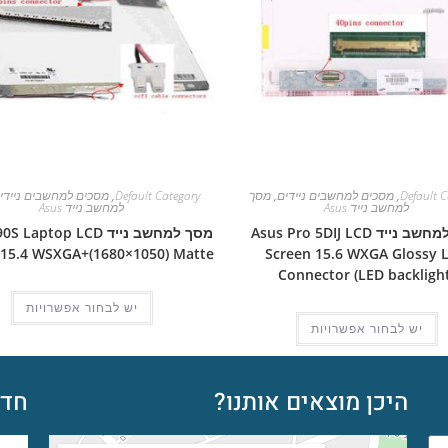
Default C
,
מסכים למחשבים ניידים
,
מסך
Default Category
,
מסכים למחשבים ניידי
למחשב נייד Asus
למחשב נייד Asus
מסך למחשב נייד Asus Pro 5DIJ LCD
מסך למחשב נייד aptop LCD
 15.4 WSXGA+(1680×1050) Matte
Screen 15.6 WXGA Glossy L
Connector (LED backlight
יש לבחור אפשרויות
יש לבחור אפשרויות
היכן מוצאים אותנו?
חדש