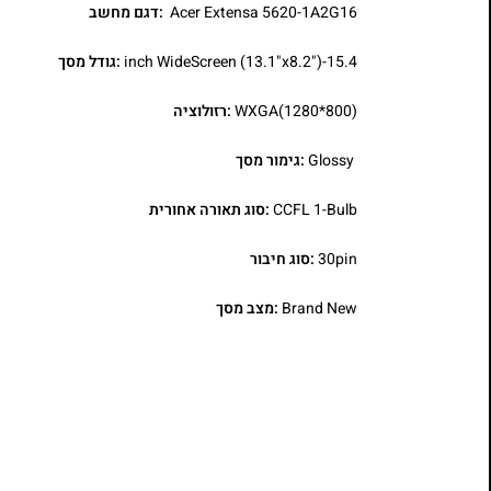
Acer Extensa 5620-1A2G16
:דגם מחשב
15.4-inch WideScreen (13.1"x8.2")
:גודל מסך
WXGA(1280*800)
:רזולוציה
Glossy
:גימור מסך
CCFL 1-Bulb
:סוג תאורה אחורית
30pin
:סוג חיבור
Brand New
:מצב מסך