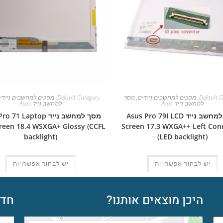
Default C
,
מסכים למחשבים ניידים
,
מסך
Default Category
,
מסכים למחשבים ניידי
למחשב נייד Asus
למחשב נייד Asus
מסך למחשב נייד Asus Pro 79I LCD
מסך למחשב נייד 71 Laptop
reen 18.4 WSXGA+ Glossy (CCFL
Screen 17.3 WXGA++ Left Con
backlight)
(LED backlight)
יש לבחור אפשרויות
יש לבחור אפשרויות
היכן מוצאים אותנו?
חדש