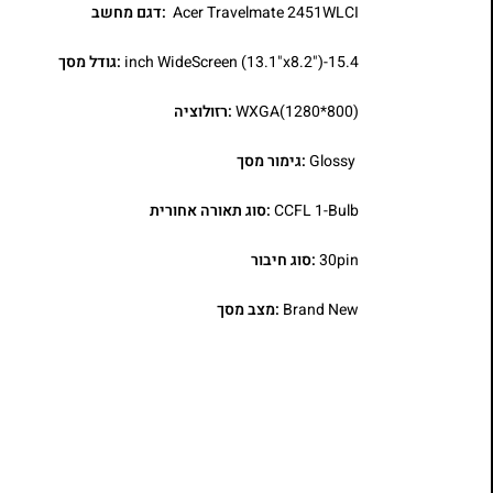
Acer Travelmate 2451WLCI
:דגם מחשב
15.4-inch WideScreen (13.1"x8.2")
:גודל מסך
WXGA(1280*800)
:רזולוציה
Glossy
:גימור מסך
CCFL 1-Bulb
:סוג תאורה אחורית
30pin
:סוג חיבור
Brand New
:מצב מסך