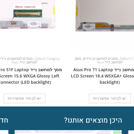
Default C
,
מסכים למחשבים ניידים
,
מסך
Default Category
,
מסכים למחשבים ניידי
למחשב נייד Asus
למחשב נייד Asus
מסך למחשב נייד Asus Pro 71 Laptop
מסך למחשב נייד 1F Laptop
Screen 15.6 WXGA Glossy Left
LCD Screen 18.4 WSXGA+ Gloss
Connector (LED backlight)
backlight)
יש לבחור אפשרויות
יש לבחור אפשרויות
היכן מוצאים אותנו?
חדש