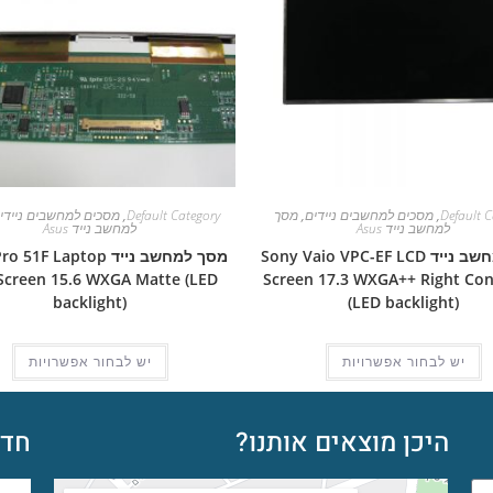
Default C
,
מסכים למחשבים ניידים
,
מסך
Default Category
,
מסכים למחשבים ניידי
למחשב נייד Asus
למחשב נייד Asus
מסך למחשב נייד Sony Vaio VPC-EF LCD
מסך למחשב נייד 1F Laptop
Screen 15.6 WXGA Matte (LED
Screen 17.3 WXGA++ Right Co
backlight)
(LED backlight)
יש לבחור אפשרויות
יש לבחור אפשרויות
היכן מוצאים אותנו?
חדש