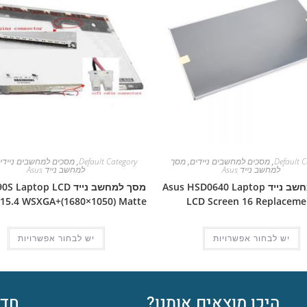
Default C
,
מסכים למחשבים ניידים
,
מסך
Default Category
,
מסכים למחשבים ניידי
למחשב נייד Asus
למחשב נייד Asus
מסך למחשב נייד Asus HSD0640 Laptop
מסך למחשב נייד aptop LCD
 15.4 WSXGA+(1680×1050) Matte
LCD Screen 16 Replaceme
יש לבחור אפשרויות
יש לבחור אפשרויות
היכן מוצאים אותנו?
חדש