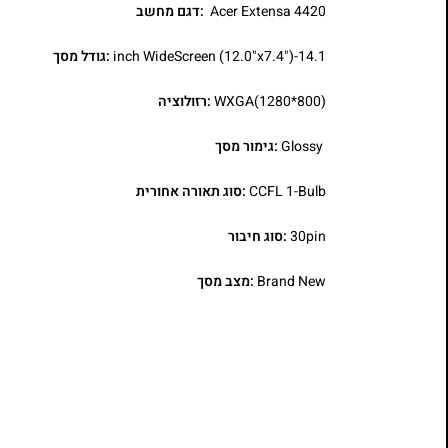
Acer Extensa 4420
:דגם מחשב
14.1-inch WideScreen (12.0"x7.4")
:גודל מסך
WXGA(1280*800)
:רזולוציה
Glossy
:גימור מסך
CCFL 1-Bulb
:סוג תאורה אחורית
30pin
:סוג חיבור
Brand New
:מצב מסך