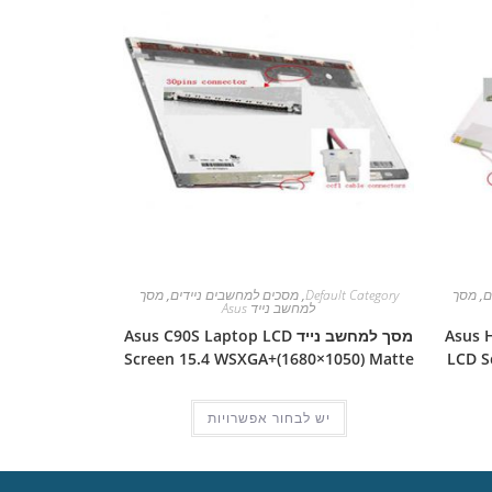
ם
,
מסך
Default Category
,
מסכים למחשבים ניידים
,
מסך
למחשב נייד Asus
Asus H2800
מסך למחשב נייד Asus C90S Laptop LCD
Screen 15.4 WSXGA+(1680×1050) Matte
LCD S
יש לבחור אפשרויות