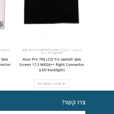
Default Category
,
מסכים למחשבים ניידים
,
מסך
ategory
למחשב נייד Asus
מסך למחשב נייד Asus Pro 79IJ LCD
nector
Screen 17.3 WXGA++ Right Connector
(LED backlight)
יש לבחור אפשרויות
צרו קשר!