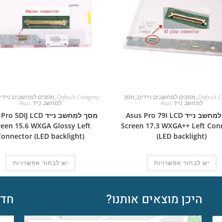
Default C
,
מסכים למחשבים ניידים
,
מסך
Default Category
,
מסכים למחשבים ניידי
למחשב נייד Asus
למחשב נייד Asus
מסך למחשב נייד Asus Pro 79I LCD
מסך למחשב נייד  5DIJ LCD
reen 15.6 WXGA Glossy Left
Screen 17.3 WXGA++ Left Con
Connector (LED backlight)
(LED backlight)
יש לבחור אפשרויות
יש לבחור אפשרויות
היכן מוצאים אותנו?
חדש