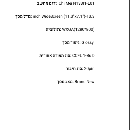
Chi Mei N133I1-L01
:דגם מחשב
13.3-inch WideScreen (11.3"x7.1")
:גודל מסך
WXGA(1280*800)
:רזולוציה
Glossy
:גימור מסך
CCFL 1-Bulb
:סוג תאורה אחורית
20pin
:סוג חיבור
Brand New
:מצב מסך