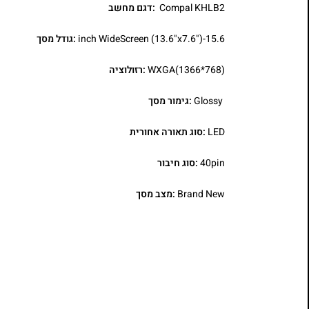
Compal KHLB2
:דגם מחשב
15.6-inch WideScreen (13.6"x7.6")
:גודל מסך
WXGA(1366*768)
:רזולוציה
Glossy
:גימור מסך
LED
:סוג תאורה אחורית
40pin
:סוג חיבור
Brand New
:מצב מסך