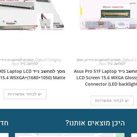
Default C
,
מסכים למחשבים ניידים
,
מסך
Default Category
,
מסכים למחשבים ניידי
למחשב נייד Asus
למחשב נייד Asus
מסך למחשב נייד Asus Pro 51F Laptop
מסך למחשב נייד aptop LCD
 15.4 WSXGA+(1680×1050) Matte
LCD Screen 15.6 WXGA Glossy
Connector (LED backlight
יש לבחור אפשרויות
יש לבחור אפשרויות
היכן מוצאים אותנו?
חדש