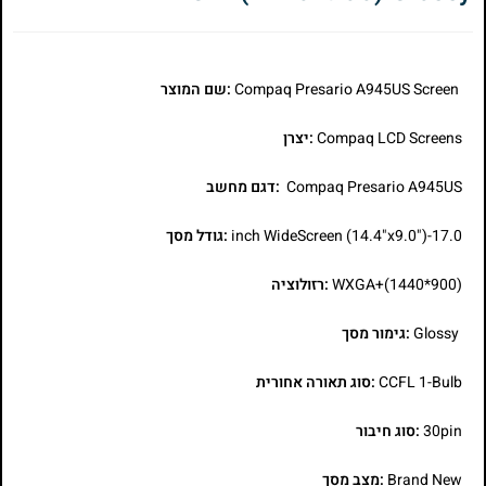
Compaq Presario A945US Screen
:שם המוצר
Compaq LCD Screens
:יצרן
Compaq Presario A945US
:דגם מחשב
17.0-inch WideScreen (14.4"x9.0")
:גודל מסך
WXGA+(1440*900)
:רזולוציה
Glossy
:גימור מסך
CCFL 1-Bulb
:סוג תאורה אחורית
30pin
:סוג חיבור
Brand New
:מצב מסך