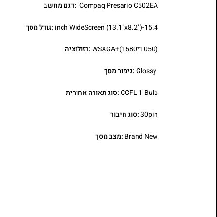
Compaq Presario C502EA
:דגם מחשב
15.4-inch WideScreen (13.1"x8.2")
:גודל מסך
WSXGA+(1680*1050)
:רזולוציה
Glossy
:גימור מסך
CCFL 1-Bulb
:סוג תאורה אחורית
30pin
:סוג חיבור
Brand New
:מצב מסך