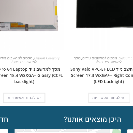
Default C
,
מסכים למחשבים ניידים
,
מסך
Default Category
,
מסכים למחשבים ניידי
למחשב נייד Asus
למחשב נייד Asus
מסך למחשב נייד Sony Vaio VPC-EF LCD
מסך למחשב נייד 64 Laptop
reen 18.4 WSXGA+ Glossy (CCFL
Screen 17.3 WXGA++ Right Co
backlight)
(LED backlight)
יש לבחור אפשרויות
יש לבחור אפשרויות
היכן מוצאים אותנו?
חדש