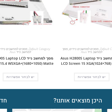
Default C
,
מסכים למחשבים ניידים
,
מסך
Default Category
,
מסכים למחשבים ניידי
למחשב נייד Asus
למחשב נייד Asus
מסך למחשב נייד Asus H2800S Laptop
מסך למחשב נייד aptop LCD
 15.4 WSXGA+(1680×1050) Matte
LCD Screen 15 XGA(1024×768)
יש לבחור אפשרויות
יש לבחור אפשרויות
היכן מוצאים אותנו?
חדש