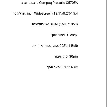
Compaq Presario C570EA
:דגם מחשב
15.4-inch WideScreen (13.1"x8.2")
:גודל מסך
WSXGA+(1680*1050)
:רזולוציה
Glossy
:גימור מסך
CCFL 1-Bulb
:סוג תאורה אחורית
30pin
:סוג חיבור
Brand New
:מצב מסך