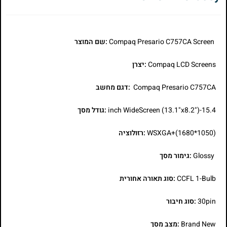
Compaq Presario C757CA Screen
:שם המוצר
Compaq LCD Screens
:יצרן
Compaq Presario C757CA
:דגם מחשב
15.4-inch WideScreen (13.1"x8.2")
:גודל מסך
WSXGA+(1680*1050)
:רזולוציה
Glossy
:גימור מסך
CCFL 1-Bulb
:סוג תאורה אחורית
30pin
:סוג חיבור
Brand New
:מצב מסך