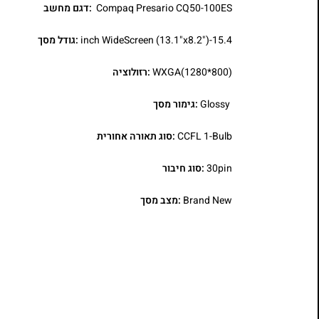
Compaq Presario CQ50-100ES
:דגם מחשב
15.4-inch WideScreen (13.1"x8.2")
:גודל מסך
WXGA(1280*800)
:רזולוציה
Glossy
:גימור מסך
CCFL 1-Bulb
:סוג תאורה אחורית
30pin
:סוג חיבור
Brand New
:מצב מסך