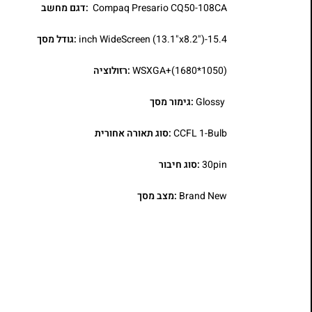
Compaq Presario CQ50-108CA
:דגם מחשב
15.4-inch WideScreen (13.1"x8.2")
:גודל מסך
WSXGA+(1680*1050)
:רזולוציה
Glossy
:גימור מסך
CCFL 1-Bulb
:סוג תאורה אחורית
30pin
:סוג חיבור
Brand New
:מצב מסך