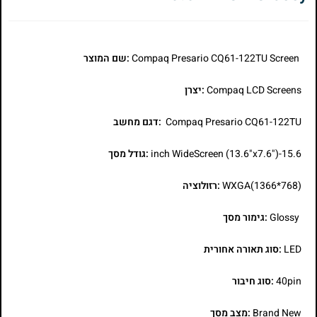
Compaq Presario CQ61-122TU Screen
:שם המוצר
Compaq LCD Screens
:יצרן
Compaq Presario CQ61-122TU
:דגם מחשב
15.6-inch WideScreen (13.6"x7.6")
:גודל מסך
WXGA(1366*768)
:רזולוציה
Glossy
:גימור מסך
LED
:סוג תאורה אחורית
40pin
:סוג חיבור
Brand New
:מצב מסך