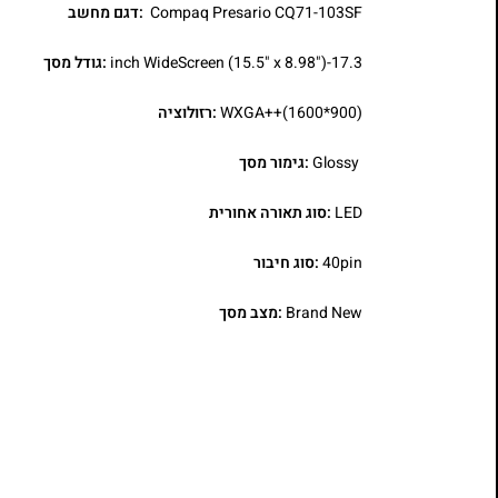
Compaq Presario CQ71-103SF
:דגם מחשב
17.3-inch WideScreen (15.5" x 8.98")
:גודל מסך
WXGA++(1600*900)
:רזולוציה
Glossy
:גימור מסך
LED
:סוג תאורה אחורית
40pin
:סוג חיבור
Brand New
:מצב מסך