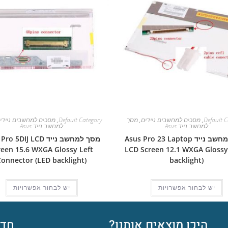
Default C
,
מסכים למחשבים ניידים
,
מסך
Default Category
,
מסכים למחשבים ניידי
למחשב נייד Asus
למחשב נייד Asus
מסך למחשב נייד Asus Pro 23 Laptop
מסך למחשב נייד  5DIJ LCD
reen 15.6 WXGA Glossy Left
LCD Screen 12.1 WXGA Glossy
Connector (LED backlight)
backlight)
יש לבחור אפשרויות
יש לבחור אפשרויות
היכן מוצאים אותנו?
חדש