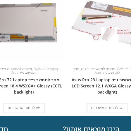
Default C
,
מסכים למחשבים ניידים
,
מסך
Default Category
,
מסכים למחשבים ניידי
למחשב נייד Asus
למחשב נייד Asus
מסך למחשב נייד Asus Pro 23 Laptop
מסך למחשב נייד 72 Laptop
reen 18.4 WSXGA+ Glossy (CCFL
LCD Screen 12.1 WXGA Glossy
backlight)
backlight)
יש לבחור אפשרויות
יש לבחור אפשרויות
היכן מוצאים אותנו?
חדש