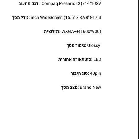
Compaq Presario CQ71-210SV
:דגם מחשב
17.3-inch WideScreen (15.5" x 8.98")
:גודל מסך
WXGA++(1600*900)
:רזולוציה
Glossy
:גימור מסך
LED
:סוג תאורה אחורית
40pin
:סוג חיבור
Brand New
:מצב מסך