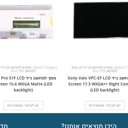
Default C
,
מסכים למחשבים ניידים
,
מסך
Default Category
,
מסכים למחשבים ניידי
למחשב נייד Asus
למחשב נייד Asus
מסך למחשב נייד Sony Vaio VPC-EF LCD
מסך למחשב נייד  51F LCD
reen 15.6 WXGA Matte (LED
Screen 17.3 WXGA++ Right Co
backlight)
(LED backlight)
יש לבחור אפשרויות
יש לבחור אפשרויות
היכן מוצאים אותנו?
חדש