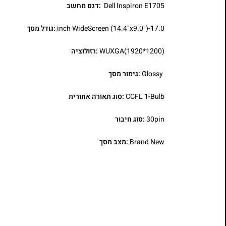
Dell Inspiron E1705
:דגם מחשב
17.0-inch WideScreen (14.4"x9.0")
:גודל מסך
WUXGA(1920*1200)
:רזולוציה
Glossy
:גימור מסך
CCFL 1-Bulb
:סוג תאורה אחורית
30pin
:סוג חיבור
Brand New
:מצב מסך