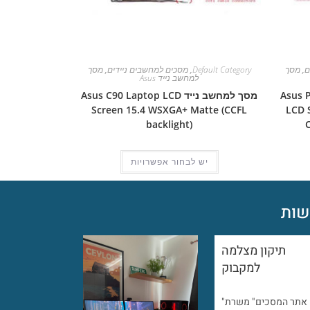
ם
,
מסך
Default Category
,
מסכים למחשבים ניידים
,
מסך
למחשב נייד Asus
Asus Pro 5
מסך למחשב נייד Asus C90 Laptop LCD
Screen 15.4 WSXGA+ Matte (CCFL
LCD 
backlight)
יש לבחור אפשרויות
ות
תיקון מצלמה
למקבוק
"אתר המסכים" משרת