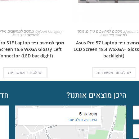
Default C
,
מסכים למחשבים ניידים
,
מסך
Default Category
,
מסכים למחשבים ניידי
למחשב נייד Asus
למחשב נייד Asus
מסך למחשב נייד Asus Pro 57 Laptop
מסך למחשב נייד 1F Laptop
Screen 15.6 WXGA Glossy Left
LCD Screen 18.4 WSXGA+ Gloss
Connector (LED backlight)
backlight)
יש לבחור אפשרויות
יש לבחור אפשרויות
היכן מוצאים אותנו?
חדש