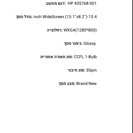
HP 435768-001
:דגם מחשב
15.4-inch WideScreen (13.1"x8.2")
:גודל מסך
WXGA(1280*800)
:רזולוציה
Glossy
:גימור מסך
CCFL 1-Bulb
:סוג תאורה אחורית
30pin
:סוג חיבור
Brand New
:מצב מסך