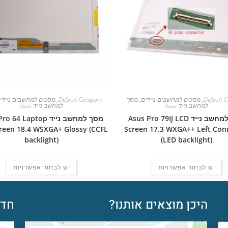
Default C
,
מסכים למחשבים ניידים
,
מסך
Default Category
,
מסכים למחשבים ניידי
למחשב נייד Asus
למחשב נייד Asus
מסך למחשב נייד Asus Pro 79IJ LCD
מסך למחשב נייד 64 Laptop
reen 18.4 WSXGA+ Glossy (CCFL
Screen 17.3 WXGA++ Left Con
backlight)
(LED backlight)
יש לבחור אפשרויות
יש לבחור אפשרויות
היכן מוצאים אותנו?
חדש