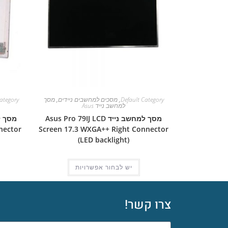
Default Category
,
מסכים למחשבים ניידים
,
מסך
ategory
למחשב נייד Asus
מסך למחשב נייד Asus Pro 79IJ LCD
nector
Screen 17.3 WXGA++ Right Connector
(LED backlight)
יש לבחור אפשרויות
צרו קשר!