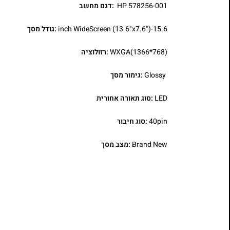
HP 578256-001
:דגם מחשב
15.6-inch WideScreen (13.6"x7.6")
:גודל מסך
WXGA(1366*768)
:רזולוציה
Glossy
:גימור מסך
LED
:סוג תאורה אחורית
40pin
:סוג חיבור
Brand New
:מצב מסך