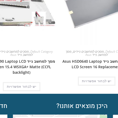
Default C
,
מסכים למחשבים ניידים
,
מסך
Default Category
,
מסכים למחשבים ניידי
למחשב נייד Asus
למחשב נייד Asus
מסך למחשב נייד Asus HSD0640 Laptop
מסך למחשב נייד aptop LCD
en 15.4 WSXGA+ Matte (CCFL
LCD Screen 16 Replaceme
backlight)
יש לבחור אפשרויות
יש לבחור אפשרויות
היכן מוצאים אותנו?
חדש