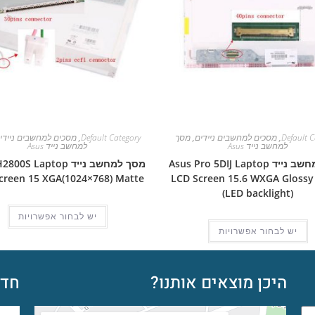
Default C
,
מסכים למחשבים ניידים
,
מסך
Default Category
,
מסכים למחשבים ניידי
למחשב נייד Asus
למחשב נייד Asus
מסך למחשב נייד Asus Pro 5DIJ Laptop
מסך למחשב נייד S Laptop
creen 15 XGA(1024×768) Matte
LCD Screen 15.6 WXGA Glossy
(LED backlight)
יש לבחור אפשרויות
יש לבחור אפשרויות
היכן מוצאים אותנו?
חדש