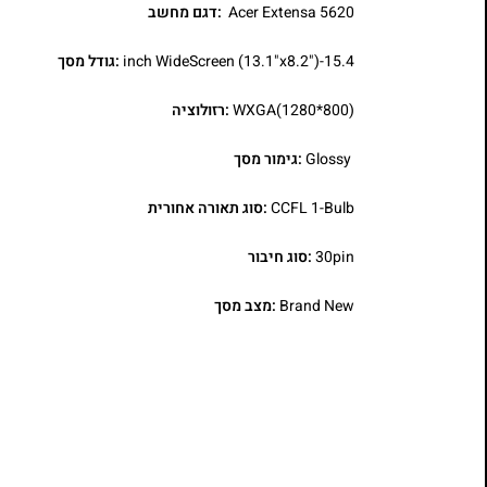
Acer Extensa 5620
:דגם מחשב
15.4-inch WideScreen (13.1"x8.2")
:גודל מסך
WXGA(1280*800)
:רזולוציה
Glossy
:גימור מסך
CCFL 1-Bulb
:סוג תאורה אחורית
30pin
:סוג חיבור
Brand New
:מצב מסך