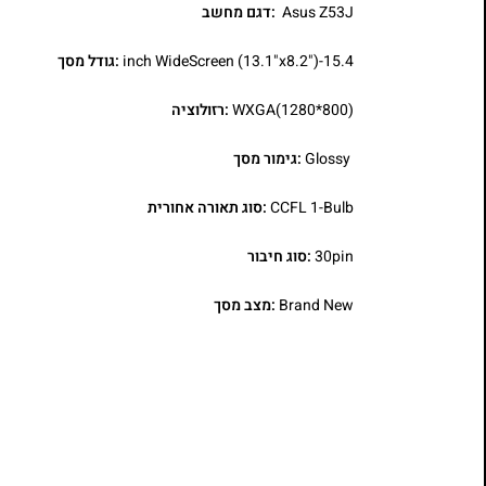
Asus Z53J
:דגם מחשב
15.4-inch WideScreen (13.1"x8.2")
:גודל מסך
WXGA(1280*800)
:רזולוציה
Glossy
:גימור מסך
CCFL 1-Bulb
:סוג תאורה אחורית
30pin
:סוג חיבור
Brand New
:מצב מסך