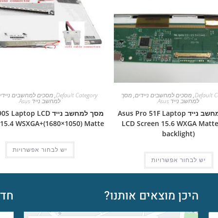
Default C
,
מסכים למחשבים ניידים
,
מסך
Default Category
,
מסכים למחשבים ניידי
למחשב נייד Asus
למחשב נייד Asus
מסך למחשב נייד Asus Pro 51F Laptop
מסך למחשב נייד aptop LCD
 15.4 WSXGA+(1680×1050) Matte
LCD Screen 15.6 WXGA Matte
backlight)
יש לבחור אפשרויות
יש לבחור אפשרויות
היכן מוצאים אותנו?
חדש