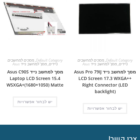
Default Category
,
מסכים למחשבים
Default Category
,
מסכים למחשבים
ניידים
,
מסך למחשב נייד Asus
ניידים
,
מסך למחשב נייד Asus
מסך למחשב נייד Asus Pro 79IJ
מסך למחשב נייד Asus C90S
Laptop LCD Screen 15.4
LCD Screen 17.3 WXGA++
WSXGA+(1680×1050) Matte
Right Connector (LED
backlight)
יש לבחור אפשרויות
יש לבחור אפשרויות
צרו קשר!