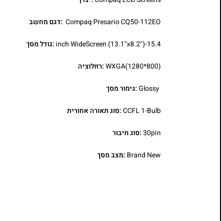
Compaq Presario CQ50-112EO
:דגם מחשב
15.4-inch WideScreen (13.1"x8.2")
:גודל מסך
WXGA(1280*800)
:רזולוציה
Glossy
:גימור מסך
CCFL 1-Bulb
:סוג תאורה אחורית
30pin
:סוג חיבור
Brand New
:מצב מסך