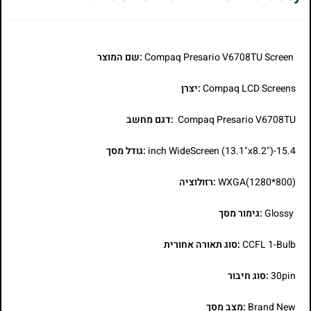
Compaq Presario V6708TU Screen
:שם המוצר
Compaq LCD Screens
:יצרן
Compaq Presario V6708TU
:דגם מחשב
15.4-inch WideScreen (13.1"x8.2")
:גודל מסך
WXGA(1280*800)
:רזולוציה
Glossy
:גימור מסך
CCFL 1-Bulb
:סוג תאורה אחורית
30pin
:סוג חיבור
Brand New
:מצב מסך