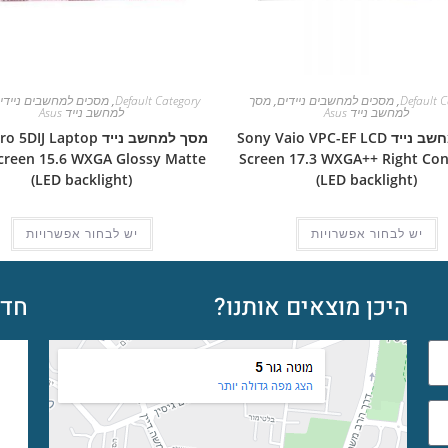
Default C
,
מסכים למחשבים ניידים
,
מסך
Default Category
,
מסכים למחשבים ניידי
למחשב נייד Asus
למחשב נייד Asus
מסך למחשב נייד Sony Vaio VPC-EF LCD
מסך למחשב נייד IJ Laptop
creen 15.6 WXGA Glossy Matte
Screen 17.3 WXGA++ Right Co
(LED backlight)
(LED backlight)
יש לבחור אפשרויות
יש לבחור אפשרויות
היכן מוצאים אותנו?
חדש