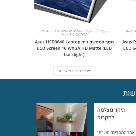
ם
,
מסך
Default Category
,
מסכים למחשבים ניידים
,
מסך
למחשב נייד Asus
Asus Pro 5D
מסך למחשב נייד Asus HSD0640 Laptop
LCD Screen 16 WXGA HD Matte (LED
LCD S
backlight)
יש לבחור אפשרויות
ות
תיקון מצלמה
למקבוק
"אתר המסכים" משרת