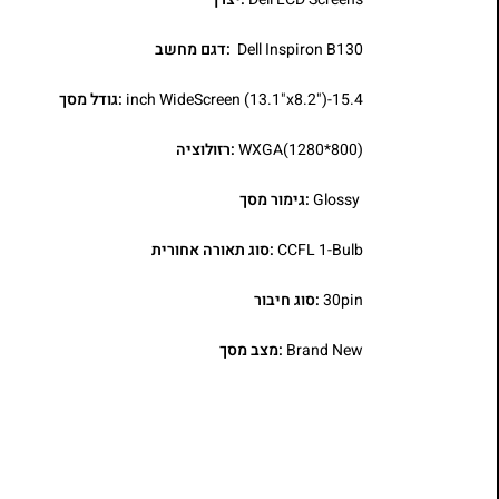
Dell Inspiron B130
:דגם מחשב
15.4-inch WideScreen (13.1"x8.2")
:גודל מסך
WXGA(1280*800)
:רזולוציה
Glossy
:גימור מסך
CCFL 1-Bulb
:סוג תאורה אחורית
30pin
:סוג חיבור
Brand New
:מצב מסך