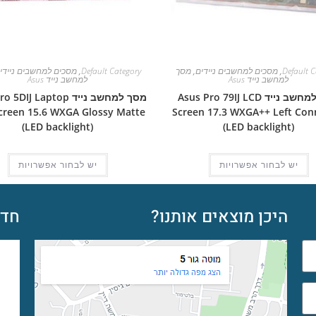
Default C
,
מסכים למחשבים ניידים
,
מסך
Default Category
,
מסכים למחשבים ניידי
למחשב נייד Asus
למחשב נייד Asus
מסך למחשב נייד Asus Pro 79IJ LCD
מסך למחשב נייד IJ Laptop
creen 15.6 WXGA Glossy Matte
Screen 17.3 WXGA++ Left Con
(LED backlight)
(LED backlight)
יש לבחור אפשרויות
יש לבחור אפשרויות
היכן מוצאים אותנו?
חדש