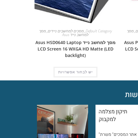
ם
,
מסך
Default Category
,
מסכים למחשבים ניידים
,
מסך
למחשב נייד Asus
Asus Pro 5D
מסך למחשב נייד Asus HSD0640 Laptop
LCD Screen 16 WXGA HD Matte (LED
LCD S
backlight)
יש לבחור אפשרויות
ות
תיקון מצלמה
למקבוק
"אתר המסכים" משרת