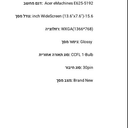
Acer eMachines E625-5192
:דגם מחשב
15.6-inch WideScreen (13.6"x7.6")
:גודל מסך
WXGA(1366*768)
:רזולוציה
Glossy
:גימור מסך
CCFL 1-Bulb
:סוג תאורה אחורית
30pin
:סוג חיבור
Brand New
:מצב מסך