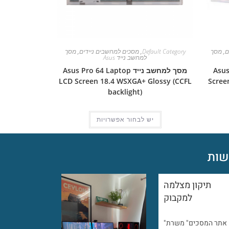
ם
,
מסך
Default Category
,
מסכים למחשבים ניידים
,
מסך
למחשב נייד Asus
Asus Pro
מסך למחשב נייד Asus Pro 64 Laptop
LCD Screen 18.4 WSXGA+ Glossy (CCFL
Scree
backlight)
יש לבחור אפשרויות
ות
תיקון מצלמה
למקבוק
"אתר המסכים" משרת