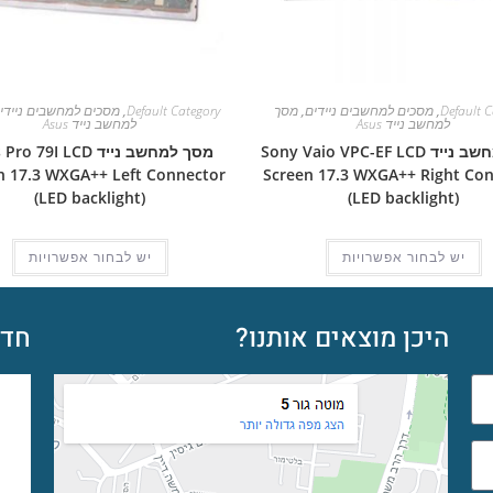
Default C
,
מסכים למחשבים ניידים
,
מסך
Default Category
,
מסכים למחשבים ניידי
למחשב נייד Asus
למחשב נייד Asus
מסך למחשב נייד Sony Vaio VPC-EF LCD
מסך למחשב נייד  79I LCD
n 17.3 WXGA++ Left Connector
Screen 17.3 WXGA++ Right Co
(LED backlight)
(LED backlight)
יש לבחור אפשרויות
יש לבחור אפשרויות
היכן מוצאים אותנו?
חדש