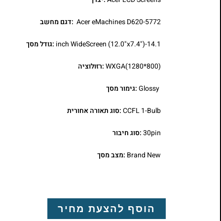
Acer eMachines D620-5772
:דגם מחשב
14.1-inch WideScreen (12.0"x7.4")
:גודל מסך
WXGA(1280*800)
:רזולוציה
Glossy
:גימור מסך
CCFL 1-Bulb
:סוג תאורה אחורית
30pin
:סוג חיבור
Brand New
:מצב מסך
הוסף להצעת מחיר