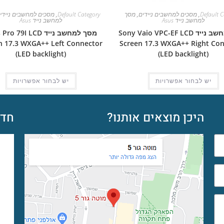
Default C
,
מסכים למחשבים ניידים
,
מסך
Default Category
,
מסכים למחשבים ניידי
למחשב נייד Asus
למחשב נייד Asus
מסך למחשב נייד Sony Vaio VPC-EF LCD
מסך למחשב נייד  79I LCD
n 17.3 WXGA++ Left Connector
Screen 17.3 WXGA++ Right Co
(LED backlight)
(LED backlight)
יש לבחור אפשרויות
יש לבחור אפשרויות
היכן מוצאים אותנו?
חדש