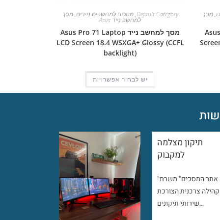
ם
,
מסך
Default Category
,
מסכים למחשבים ניידים
,
מסך
למחשב נייד Asus
Asus Pro
מסך למחשב נייד Asus Pro 71 Laptop
LCD Screen 18.4 WSXGA+ Glossy (CCFL
Scree
backlight)
יש לבחור אפשרויות
ות
תיקון מצלמה
למקבוק
"אתר המסכים" משרת
קהילה צרכנית הצורכת
שירותי תיקונים…