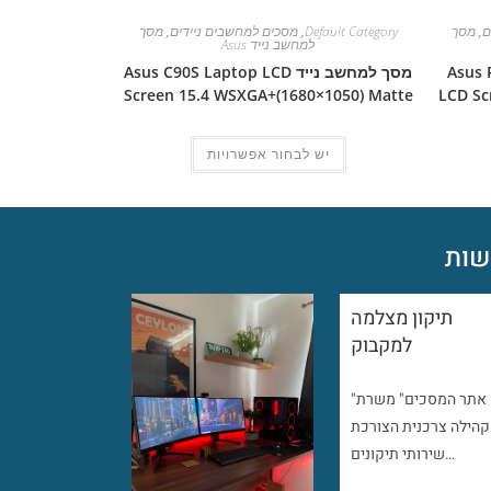
ם
,
מסך
Default Category
,
מסכים למחשבים ניידים
,
מסך
למחשב נייד Asus
Asus Pro 
מסך למחשב נייד Asus C90S Laptop LCD
Screen 15.4 WSXGA+(1680×1050) Matte
LCD Sc
יש לבחור אפשרויות
ות
תיקון מצלמה
למקבוק
"אתר המסכים" משרת
קהילה צרכנית הצורכת
שירותי תיקונים…