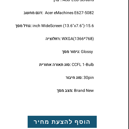
Acer eMachines E627-5082
:דגם מחשב
15.6-inch WideScreen (13.6"x7.6")
:גודל מסך
WXGA(1366*768)
:רזולוציה
Glossy
:גימור מסך
CCFL 1-Bulb
:סוג תאורה אחורית
30pin
:סוג חיבור
Brand New
:מצב מסך
הוסף להצעת מחיר