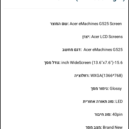
Acer eMachines G525 Screen
:שם המוצר
Acer LCD Screens
:יצרן
Acer eMachines G525
:דגם מחשב
15.6-inch WideScreen (13.6"x7.6")
:גודל מסך
WXGA(1366*768)
:רזולוציה
Glossy
:גימור מסך
LED
:סוג תאורה אחורית
40pin
:סוג חיבור
Brand New
:מצב מסך