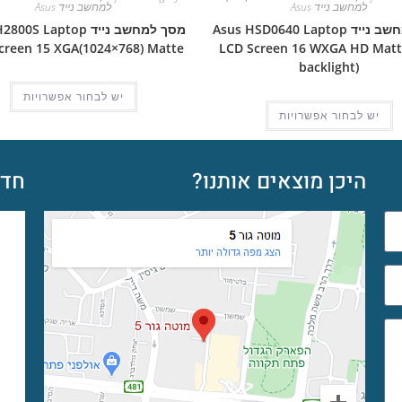
למחשב נייד Asus
למחשב נייד Asus
מסך למחשב נייד Asus HSD0640 Laptop
מסך למחשב נייד S Laptop
creen 15 XGA(1024×768) Matte
LCD Screen 16 WXGA HD Matt
backlight)
יש לבחור אפשרויות
יש לבחור אפשרויות
היכן מוצאים אותנו?
חדש