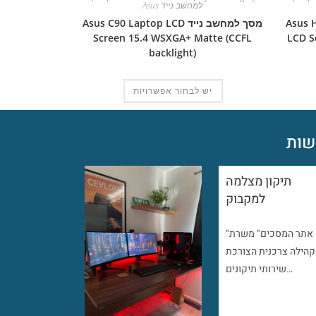
למחשב נייד Asus
Asus H2800
מסך למחשב נייד Asus C90 Laptop LCD
Screen 15.4 WSXGA+ Matte (CCFL
LCD S
backlight)
יש לבחור אפשרויות
ות
תיקון מצלמה
למקבוק
"אתר המסכים" משרת
קהילה צרכנית הצורכת
שירותי תיקונים…