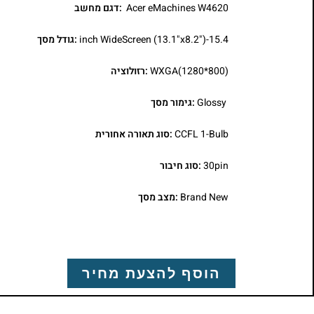
Acer eMachines W4620
:דגם מחשב
15.4-inch WideScreen (13.1"x8.2")
:גודל מסך
WXGA(1280*800)
:רזולוציה
Glossy
:גימור מסך
CCFL 1-Bulb
:סוג תאורה אחורית
30pin
:סוג חיבור
Brand New
:מצב מסך
הוסף להצעת מחיר