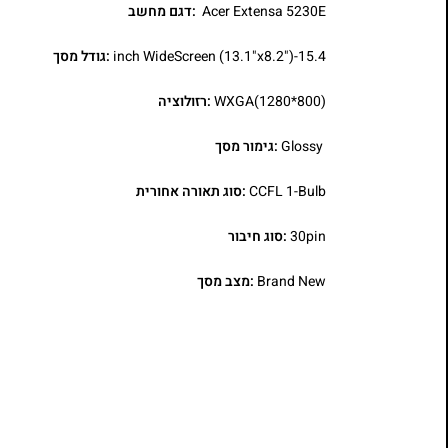
Acer Extensa 5230E
:דגם מחשב
15.4-inch WideScreen (13.1"x8.2")
:גודל מסך
WXGA(1280*800)
:רזולוציה
Glossy
:גימור מסך
CCFL 1-Bulb
:סוג תאורה אחורית
30pin
:סוג חיבור
Brand New
:מצב מסך