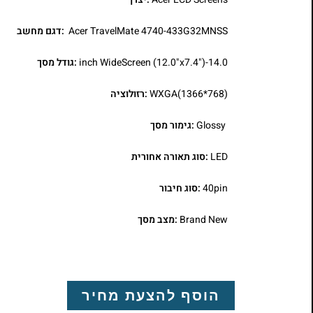
Acer TravelMate 4740-433G32MNSS
:דגם מחשב
14.0-inch WideScreen (12.0"x7.4")
:גודל מסך
WXGA(1366*768)
:רזולוציה
Glossy
:גימור מסך
LED
:סוג תאורה אחורית
40pin
:סוג חיבור
Brand New
:מצב מסך
הוסף להצעת מחיר