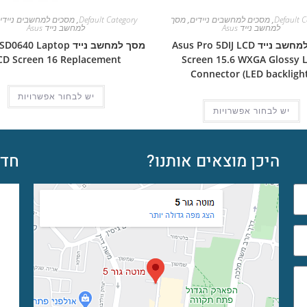
Default C
,
מסכים למחשבים ניידים
,
מסך
Default Category
,
מסכים למחשבים ניידי
למחשב נייד Asus
למחשב נייד Asus
מסך למחשב נייד Asus Pro 5DIJ LCD
מסך למחשב נייד 40 Laptop
CD Screen 16 Replacement
Screen 15.6 WXGA Glossy L
Connector (LED backlight
יש לבחור אפשרויות
יש לבחור אפשרויות
היכן מוצאים אותנו?
חדש