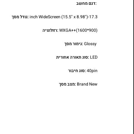
:דגם מחשב
17.3-inch WideScreen (15.5" x 8.98")
:גודל מסך
WXGA++(1600*900)
:רזולוציה
Glossy
:גימור מסך
LED
:סוג תאורה אחורית
40pin
:סוג חיבור
Brand New
:מצב מסך