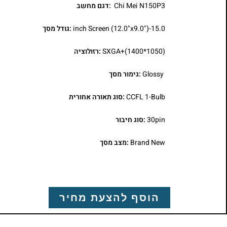
Chi Mei N150P3
:דגם מחשב
15.0-inch Screen (12.0"x9.0")
:גודל מסך
SXGA+(1400*1050)
:רזולוציה
Glossy
:גימור מסך
CCFL 1-Bulb
:סוג תאורה אחורית
30pin
:סוג חיבור
Brand New
:מצב מסך
הוסף להצעת מחיר