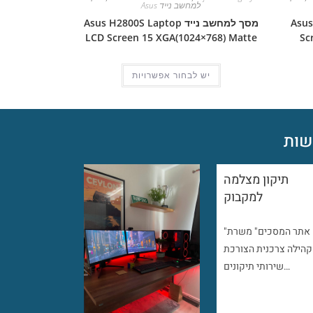
למחשב נייד Asus
Asus Pro
מסך למחשב נייד Asus H2800S Laptop
LCD Screen 15 XGA(1024×768) Matte
Sc
יש לבחור אפשרויות
ות
תיקון מצלמה
למקבוק
"אתר המסכים" משרת
קהילה צרכנית הצורכת
שירותי תיקונים…