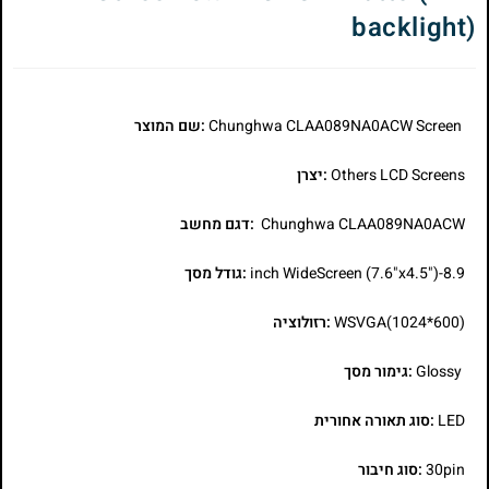
backlight)
Chunghwa CLAA089NA0ACW Screen
:שם המוצר
Others LCD Screens
:יצרן
Chunghwa CLAA089NA0ACW
:דגם מחשב
8.9-inch WideScreen (7.6"x4.5")
:גודל מסך
WSVGA(1024*600)
:רזולוציה
Glossy
:גימור מסך
LED
:סוג תאורה אחורית
30pin
:סוג חיבור