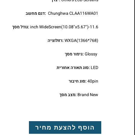
Chunghwa CLAA116WA01
:דגם מחשב
11.6-inch WideScreen(10.08"x5.67")
:גודל מסך
WXGA(1366*768)
:רזולוציה
Glossy
:גימור מסך
LED
:סוג תאורה אחורית
40pin
:סוג חיבור
Brand New
:מצב מסך
הוסף להצעת מחיר