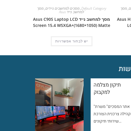
ם
,
מסך
Default Category
,
מסכים למחשבים ניידים
,
מסך
למחשב נייד Asus
Asus HSD06
מסך למחשב נייד Asus C90S Laptop LCD
Screen 15.4 WSXGA+(1680×1050) Matte
L
יש לבחור אפשרויות
ות
תיקון מצלמה
למקבוק
"אתר המסכים" משרת
קהילה צרכנית הצורכת
שירותי תיקונים…