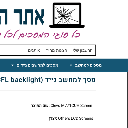
החשבון שלי
הצעות מחיר
מותגים
מסכים למחשב
מסכים למחשבים ניידים
מסך למחשב נייד Clevo M771CUH Laptop LCD Screen 17.1 WUXGA HD Glossy (CCFL backlight)
Clevo M771CUH Screen
:שם המוצר
Others LCD Screens
:יצרן