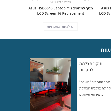
למחשב נייד Asus
Asus Pro 
מסך למחשב נייד Asus HSD0640 Laptop
LCD Screen 16 Replacement
LCD Sc
יש לבחור אפשרויות
ות
תיקון מצלמה
למקבוק
"אתר המסכים" משרת
קהילה צרכנית הצורכת
שירותי תיקונים…