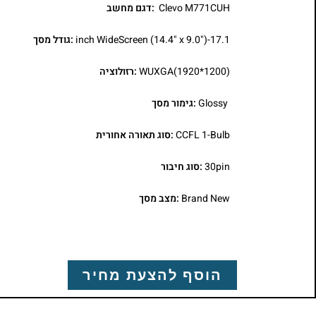
Clevo M771CUH
:דגם מחשב
17.1-inch WideScreen (14.4" x 9.0")
:גודל מסך
WUXGA(1920*1200)
:רזולוציה
Glossy
:גימור מסך
CCFL 1-Bulb
:סוג תאורה אחורית
30pin
:סוג חיבור
Brand New
:מצב מסך
הוסף להצעת מחיר