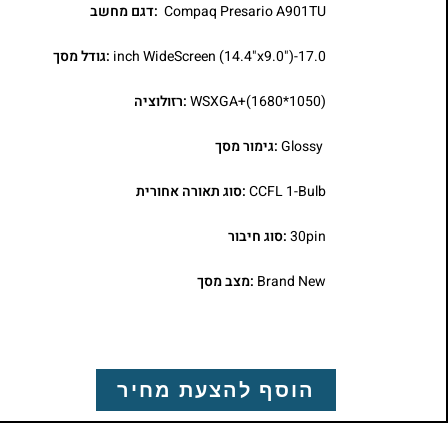
Compaq Presario A901TU
:דגם מחשב
17.0-inch WideScreen (14.4"x9.0")
:גודל מסך
WSXGA+(1680*1050)
:רזולוציה
Glossy
:גימור מסך
CCFL 1-Bulb
:סוג תאורה אחורית
30pin
:סוג חיבור
Brand New
:מצב מסך
הוסף להצעת מחיר