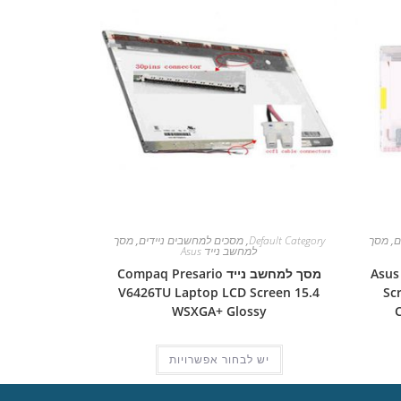
ם
,
מסך
Default Category
,
מסכים למחשבים ניידים
,
מסך
למחשב נייד Asus
Asus Pro
מסך למחשב נייד Compaq Presario
V6426TU Laptop LCD Screen 15.4
Sc
WSXGA+ Glossy
יש לבחור אפשרויות