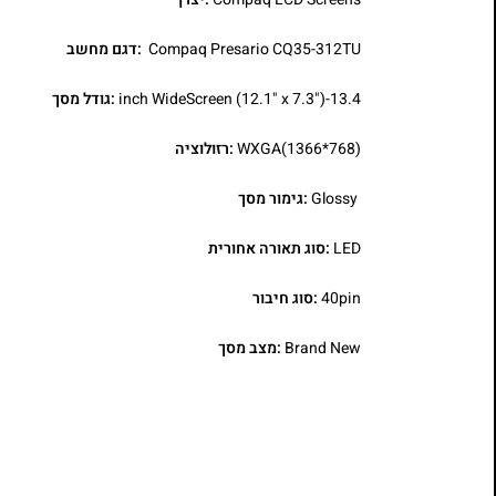
Compaq Presario CQ35-312TU
:דגם מחשב
13.4-inch WideScreen (12.1" x 7.3")
:גודל מסך
WXGA(1366*768)
:רזולוציה
Glossy
:גימור מסך
LED
:סוג תאורה אחורית
40pin
:סוג חיבור
Brand New
:מצב מסך