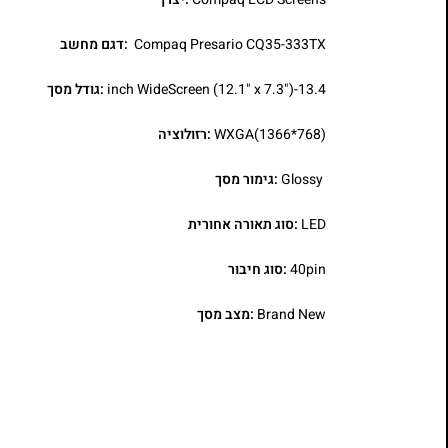
Compaq Presario CQ35-333TX
:דגם מחשב
13.4-inch WideScreen (12.1" x 7.3")
:גודל מסך
WXGA(1366*768)
:רזולוציה
Glossy
:גימור מסך
LED
:סוג תאורה אחורית
40pin
:סוג חיבור
Brand New
:מצב מסך