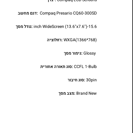
Compaq Presario CQ60-300SD
:דגם מחשב
15.6-inch WideScreen (13.6"x7.6")
:גודל מסך
WXGA(1366*768)
:רזולוציה
Glossy
:גימור מסך
CCFL 1-Bulb
:סוג תאורה אחורית
30pin
:סוג חיבור
Brand New
:מצב מסך