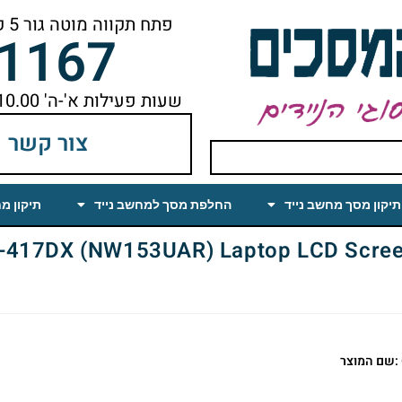
פתח תקווה מוטה גור 5 קומה ראשונה ימינה מהמעלית עד הסוף
-1167
שעות פעילות א'-ה' 10.00 עד 18.00 הפסקת צהריים 14.00-15.00
צור קשר
תיקון מסך מחשב נייד
החלפת מסך למחשב נייד
תיקון מ
 DX (NW153UAR) Laptop LCD Screen 15.6 WXGA
:שם המוצר