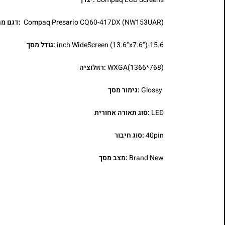
Compaq Presario CQ60-417DX (NW153UAR)
:דגם מ
15.6-inch WideScreen (13.6"x7.6")
:גודל מסך
WXGA(1366*768)
:רזולוציה
Glossy
:גימור מסך
LED
:סוג תאורה אחורית
40pin
:סוג חיבור
Brand New
:מצב מסך