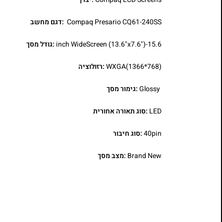
Compaq Presario CQ61-240SS
:דגם מחשב
15.6-inch WideScreen (13.6"x7.6")
:גודל מסך
WXGA(1366*768)
:רזולוציה
Glossy
:גימור מסך
LED
:סוג תאורה אחורית
40pin
:סוג חיבור
Brand New
:מצב מסך