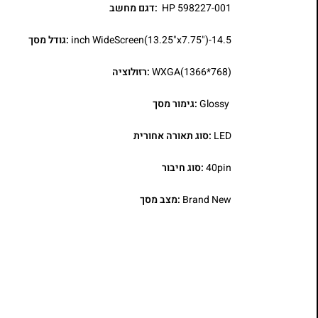
HP 598227-001
:דגם מחשב
14.5-inch WideScreen(13.25"x7.75")
:גודל מסך
WXGA(1366*768)
:רזולוציה
Glossy
:גימור מסך
LED
:סוג תאורה אחורית
40pin
:סוג חיבור
Brand New
:מצב מסך