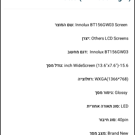
Innolux BT156GW03 Screen
:שם המוצר
Others LCD Screens
:יצרן
Innolux BT156GW03
:דגם מחשב
15.6-inch WideScreen (13.6"x7.6")
:גודל מסך
WXGA(1366*768)
:רזולוציה
Glossy
:גימור מסך
LED
:סוג תאורה אחורית
40pin
:סוג חיבור
Brand New
:מצב מסך